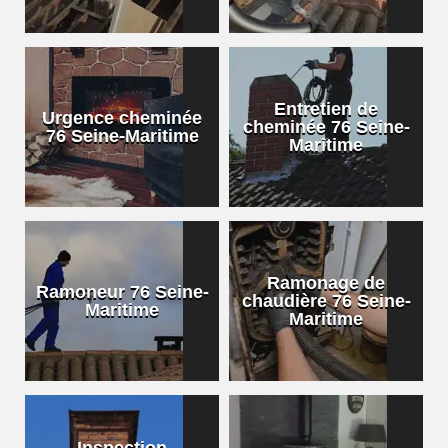
Entretien de
Urgence cheminée
cheminée 76 Seine-
76 Seine-Maritime
Maritime
Ramonage de
Ramoneur 76 Seine-
chaudière 76 Seine-
Maritime
Maritime