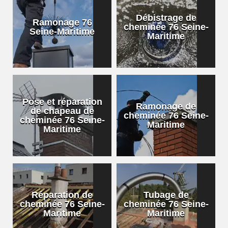
Débistrage de
Ramonage 76
cheminée 76 Seine-
Seine-Maritime
Maritime
Pose et réparation
Ramonage de
de chapeau de
cheminée 76 Seine-
cheminée 76 Seine-
Maritime
Maritime
Réparation de
Tubage de
cheminée 76 Seine-
cheminée 76 Seine-
Maritime
Maritime