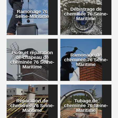
Débistrage de
Ramonage 76
cheminée 76 Seine-
Seine-Maritime
Maritime
Pose et réparation
Ramonage de
de chapeau de
cheminée 76 Seine-
cheminée 76 Seine-
Maritime
Maritime
Réparation de
Tubage de
cheminée 76 Seine-
cheminée 76 Seine-
Maritime
Maritime