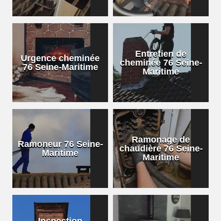
Entretien de
Urgence cheminée
cheminée 76 Seine-
76 Seine-Maritime
Maritime
Ramonage de
Ramoneur 76 Seine-
chaudière 76 Seine-
Maritime
Maritime