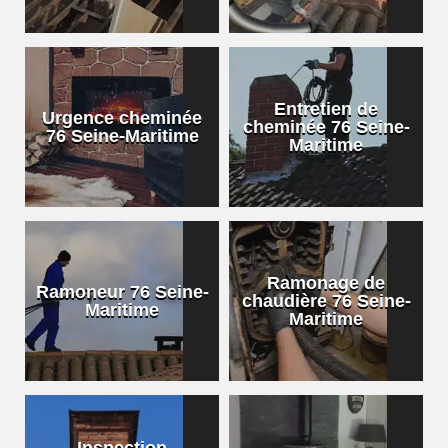
Entretien de
Urgence cheminée
cheminée 76 Seine-
76 Seine-Maritime
Maritime
Ramonage de
Ramoneur 76 Seine-
chaudière 76 Seine-
Maritime
Maritime