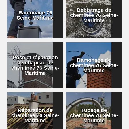
Débistrage de
Ramonage 76
cheminée 76 Seine-
Seine-Maritime
Maritime
Pose et réparation
Ramonage de
de chapeau de
cheminée 76 Seine-
cheminée 76 Seine-
Maritime
Maritime
Réparation de
Tubage de
cheminée 76 Seine-
cheminée 76 Seine-
Maritime
Maritime