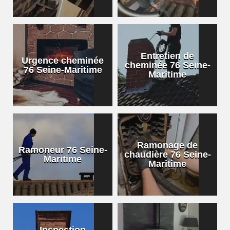
Entretien de
Urgence cheminée
cheminée 76 Seine-
76 Seine-Maritime
Maritime
Ramonage de
Ramoneur 76 Seine-
chaudière 76 Seine-
Maritime
Maritime