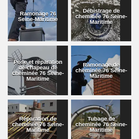
Débistrage de
Ramonage 76
cheminée 76 Seine-
Seine-Maritime
Maritime
Pose et réparation
Ramonage de
de chapeau de
cheminée 76 Seine-
cheminée 76 Seine-
Maritime
Maritime
Réparation de
Tubage de
cheminée 76 Seine-
cheminée 76 Seine-
Maritime
Maritime