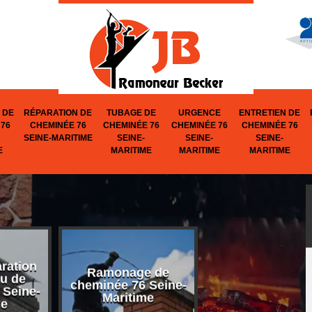
 DE
RÉPARATION DE
TUBAGE DE
URGENCE
ENTRETIEN DE
76
CHEMINÉE 76
CHEMINÉE 76
CHEMINÉE 76
CHEMINÉE 76
SEINE-MARITIME
SEINE-
SEINE-
SEINE-
E
MARITIME
MARITIME
MARITIME
aration
Ramonage de
Réparation d
u de
cheminée 76 Seine-
cheminée 76 Se
 Seine-
Maritime
Maritime
me