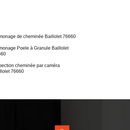
onage de cheminée Baillolet 76660
onage Poele à Granule Baillolet
660
pection cheminée par caméra
llolet 76660