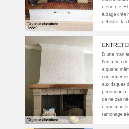
d’énergie. Et
tubage crée h
débistrer la 
ENTRETE
D’une manièr
l’entretien d
a quand même 
conformément
aux risques 
performance
de ne pas nég
d’une manière
ramonage trè