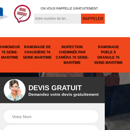
ON VOUS RAPPELLE GRATUITEMENT
RAMONEUR
RAMONAGE DE
INSPECTION
RAMONAGE
76 SEINE-
CHAUDIÈRE 76
CHEMINÉE PAR
POELE À
MARITIME
SEINE-MARITIME
CAMÉRA 76 SEINE-
GRANULE 76
MARITIME
SEINE-MARITIME
DEVIS GRATUIT
Demandez votre devis gratuitement
e
Tubage de
Urgence cheminée
ine-
cheminée 76 Seine-
76 Seine-Maritime
Maritime