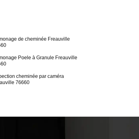
onage de cheminée Freauville
660
onage Poele à Granule Freauville
660
pection cheminée par caméra
auville 76660