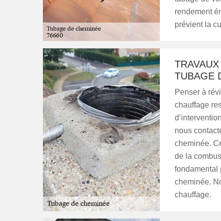
rendement éne
prévient la c
TRAVAUX
TUBAGE 
Penser à rév
chauffage re
d’interventio
nous contact
cheminée. Cet
de la combust
fondamental p
cheminée. Not
chauffage.