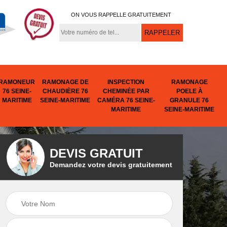
ON VOUS RAPPELLE GRATUITEMENT
RAMONEUR
RAMONAGE DE
INSPECTION
RAMONAGE
76 SEINE-
CHAUDIÈRE 76
CHEMINÉE PAR
POELE À
MARITIME
SEINE-MARITIME
CAMÉRA 76 SEINE-
GRANULE 76
MARITIME
SEINE-MARITIME
DEVIS GRATUIT
Demandez votre devis gratuitement
e
Tubage de
Urgence cheminée
ine-
cheminée 76 Seine-
76 Seine-Maritime
Maritime