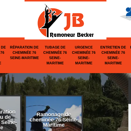
 DE
RÉPARATION DE
TUBAGE DE
URGENCE
ENTRETIEN DE
76
CHEMINÉE 76
CHEMINÉE 76
CHEMINÉE 76
CHEMINÉE 76
SEINE-MARITIME
SEINE-
SEINE-
SEINE-
E
MARITIME
MARITIME
MARITIME
aration
Ramonage de
Réparation d
u de
cheminée 76 Seine-
cheminée 76 Se
 Seine-
Maritime
Maritime
me