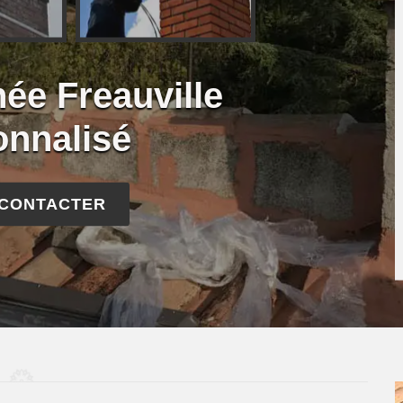
ée Freauville
onnalisé
 CONTACTER