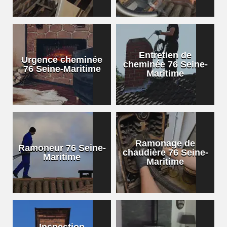
Entretien de
Urgence cheminée
cheminée 76 Seine-
76 Seine-Maritime
Maritime
Ramonage de
Ramoneur 76 Seine-
chaudière 76 Seine-
Maritime
Maritime