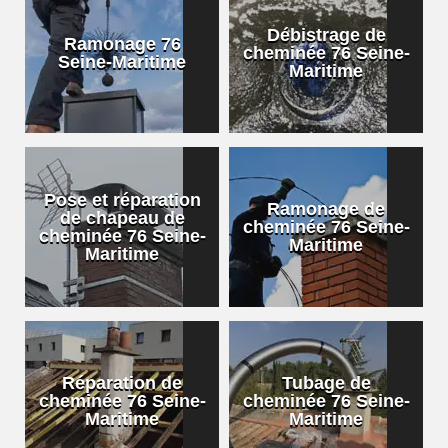
Débistrage de
Ramonage 76
cheminée 76 Seine-
Seine-Maritime
Maritime
Pose et réparation
Ramonage de
de chapeau de
cheminée 76 Seine-
cheminée 76 Seine-
Maritime
Maritime
Réparation de
Tubage de
cheminée 76 Seine-
cheminée 76 Seine-
Maritime
Maritime