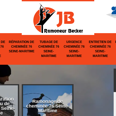
 DE
RÉPARATION DE
TUBAGE DE
URGENCE
ENTRETIEN DE
76
CHEMINÉE 76
CHEMINÉE 76
CHEMINÉE 76
CHEMINÉE 76
SEINE-MARITIME
SEINE-
SEINE-
SEINE-
E
MARITIME
MARITIME
MARITIME
aration
Ramonage de
Réparation d
u de
cheminée 76 Seine-
cheminée 76 Se
 Seine-
Maritime
Maritime
me