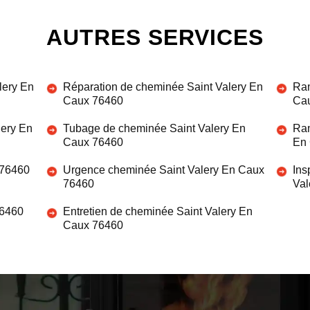
AUTRES SERVICES
lery En
Réparation de cheminée Saint Valery En
Ram
Caux 76460
Ca
lery En
Tubage de cheminée Saint Valery En
Ram
Caux 76460
En
 76460
Urgence cheminée Saint Valery En Caux
Ins
76460
Val
76460
Entretien de cheminée Saint Valery En
Caux 76460