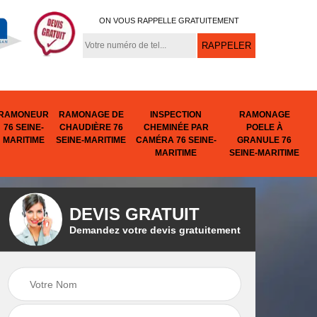
ON VOUS RAPPELLE GRATUITEMENT
RAMONEUR
RAMONAGE DE
INSPECTION
RAMONAGE
76 SEINE-
CHAUDIÈRE 76
CHEMINÉE PAR
POELE À
MARITIME
SEINE-MARITIME
CAMÉRA 76 SEINE-
GRANULE 76
MARITIME
SEINE-MARITIME
DEVIS GRATUIT
Demandez votre devis gratuitement
e
Tubage de
Urgence cheminée
ine-
cheminée 76 Seine-
76 Seine-Maritime
Maritime