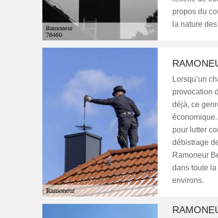
propos du coû
la nature des
RAMONEU
Lorsqu’un cha
provocation 
déjà, ce genre
économique. Al
pour lutter c
débistrage d
Ramoneur Bec
dans toute la
environs.
RAMONEU