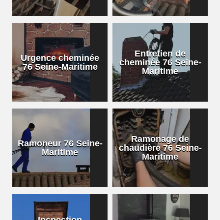
Entretien de
Urgence cheminée
cheminée 76 Seine-
76 Seine-Maritime
Maritime
Ramonage de
Ramoneur 76 Seine-
chaudière 76 Seine-
Maritime
Maritime