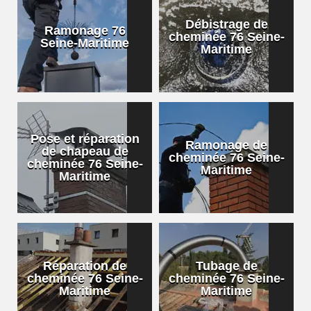
Débistrage de
Ramonage 76
cheminée 76 Seine-
Seine-Maritime
Maritime
Pose et réparation
Ramonage de
de chapeau de
cheminée 76 Seine-
cheminée 76 Seine-
Maritime
Maritime
Réparation de
Tubage de
cheminée 76 Seine-
cheminée 76 Seine-
Maritime
Maritime