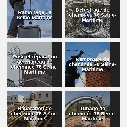
Débistrage de
Ramonage 76
cheminée 76 Seine-
Seine-Maritime
Maritime
Pose et réparation
Ramonage de
de chapeau de
cheminée 76 Seine-
cheminée 76 Seine-
Maritime
Maritime
Réparation de
Tubage de
cheminée 76 Seine-
cheminée 76 Seine-
Maritime
Maritime