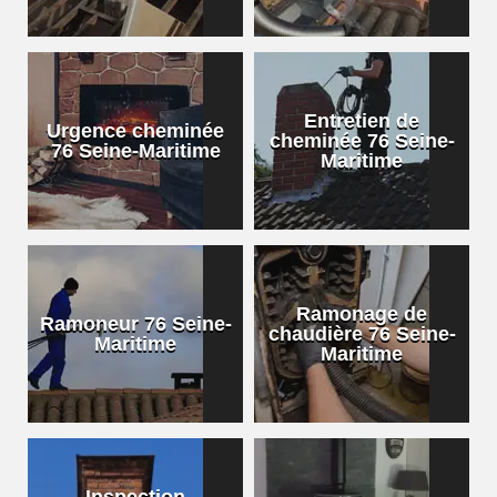
Entretien de
Urgence cheminée
cheminée 76 Seine-
76 Seine-Maritime
Maritime
Ramonage de
Ramoneur 76 Seine-
chaudière 76 Seine-
Maritime
Maritime